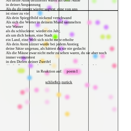
Als deine Arme definierter waren als dein Name
in deiner Anspannung
Als du dir immer wieder sagtest: eine von uns
ist einer zu viel
Als dein Spiegelbild nickend verschwand
Als sich die Wörter in deinem Mund sammelten
wie Wasser
als du schlucktest: wieder ein Jahr,
als um dich herum, eine Stadt
ein Land, eine Welt sich nicht mehr erholte
Als dein Atem kürzer wurde bei jedem Anstieg
deine Sätze ungenau, als hättest du sie nie gedacht
Als die Mäuse zwar nicht mehr zu sehen waren, du sie aber noch
immer vermutetest
in den Dielen deiner Zweifel
Als die Zweige vor deinem Fenster zeigten: wieder ein Jahr
Als du Atem holtest,
in Reaktion auf:
poem I
nach Luft rangst
und ranntest
schließen
zurück