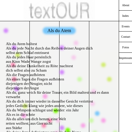
About
Index
Events
Als du Atem
Contact
Als du Atem holtest
Fotos
Als du jede Nacht durch das Reiben deiner Augen dich
selbst dem Schlaf entrissest
Als du jedes Haar persönlich
Impressum
aus Kinn Wade Wange zogst
Als du deine Dunkelheit zu Röte machtest
dich selbst also zu Scham
Als die Fragen aufhörten
Als eines Tages die Fragen aufhörten
diejenigen der Neugier, nicht
diejenigen der Angst
Als du, ganz weich für deine Trauer, ein Bild maltest und es dann
verwarfst
Als du dich immer wieder in dasselbe Gesicht verirrtest
jedes Gedicht klang wie jedes andere, wie dieses
Als du Wimpern schlugst und wieder: ein Jahr
Als es in dir schrie
Als du alles um dich herum, eine Welt
retten wolltest, aus Gier nicht
aus Stärke