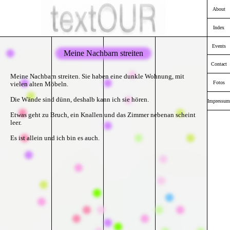
About
Index
Events
Meine Nachbarn streiten
Contact
Meine Nachbarn streiten. Sie haben eine dunkle Wohnung, mit
Fotos
vielen alten Möbeln.
Die Wände sind dünn, deshalb kann ich sie hören.
Impressum
Etwas geht zu Bruch, ein Knallen und das Zimmer nebenan scheint
leer.
Es ist allein und ich bin es auch.