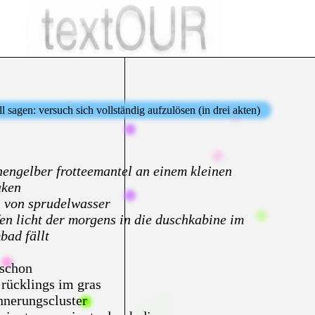
ll sagen: versuch sich vollständig aufzulösen (in drei akten)
onengelber frotteemantel an einem kleinen
aken
 von sprudelwasser
fen licht der morgens in die duschkabine im
ad fällt
 schon
 rücklings im gras
innerungscluster