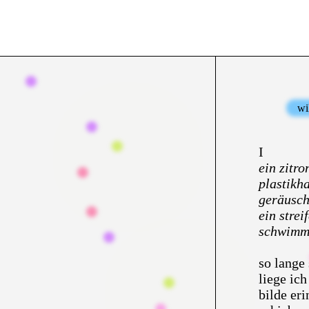
wi
I
ein zitr
plastikh
geräusch
ein strei
schwimmb
so lange
liege ich
bilde er