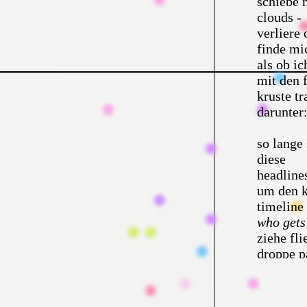
schiebe 
clouds -
verliere
finde mi
als ob ic
mit den 
kruste tr
darunter
so lange
diese
headline
um den k
timeline
who gets
ziehe fli
droppe p
zoome ra
falte ver
sinkflug 