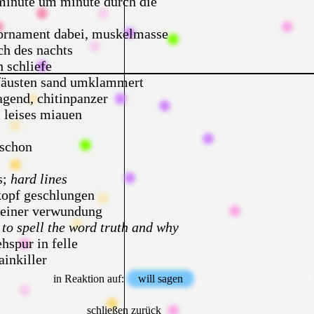
minute um minute durch die
 ornament dabei, muskelmasse
ch des nachts
h schliefe
fäusten sand umklammert
agend, chitinpanzer
: leises miauen
 schon
s;
hard lines
opf geschlungen
 einer verwundung
 to spell the word truth and why
ehspur in felle
ainkiller
n auf punkt gleich körper gleich flucht
in Reaktion auf:
will sagen
werfung in iris
in tiefe
schließen
zurück