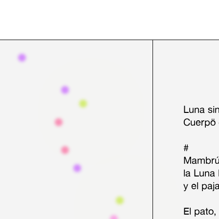
Luna sin
Cuerpö
#
Mambrú 
la Luna
y el paj
El pato