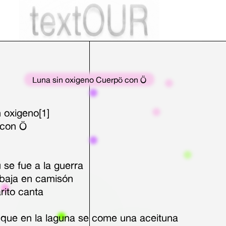
Luna sin oxigeno Cuerpö con Ö
 oxigeno[1]
 con Ö
se fue a la guerra
 baja en camisón
arito canta
, que en la laguna se come una aceituna