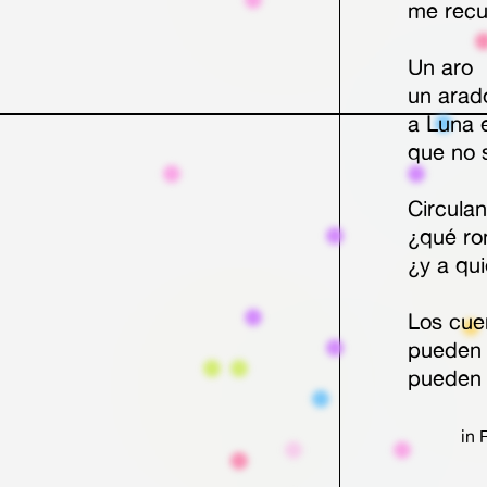
me recu
Un aro
un arad
a Luna 
que no s
Circula
¿qué ro
¿y a qu
Los cue
pueden 
pueden 
Correr e
in 
¿Son si