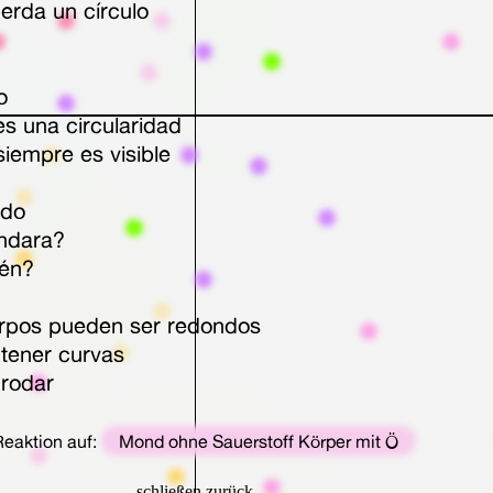
erda un círculo
o
es una circularidad
iempre es visible
ndo
ndara?
ién?
rpos pueden ser redondos
tener curvas
rodar
n linea recta y dar vueltas en círculos
Reaktion auf:
Mond ohne Sauerstoff Körper mit Ö
nónimos?
schließen
zurück