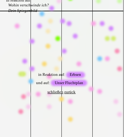
in reaktion auf
Wohin verschwinde ich?
Dein Spiegenbild
in Reaktion auf:
Erbsen
und auf:
Unser Fluchtplan
schließen
zurück