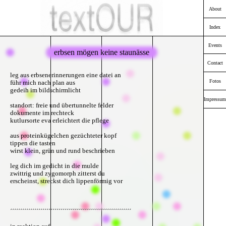
About
Index
Events
erbsen mögen keine staunässe
Contact
leg aus erbsenerinnerungen eine datei an
Fotos
führ mich nach plan aus
gedeih im bildschirmlicht
Impressum
standort: freie und übertunnelte felder
dokumente im rechteck
kutlursorte eva erleichtert die pflege
aus proteinkügelchen gezüchteter kopf
tippen die tasten
wirst klein, grün und rund beschrieben
leg dich im gedicht in die mulde
zwittrig und zygomorph zitterst du
erscheinst, streckst dich lippenförmig vor
´´´´´´´´´´´´´´´´´´´´´´´´´´´´´´´´´´´´´´´´´´´´´´´´´´´´´´´´´´´´