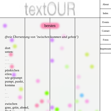
About
Index
Events
bersten
Contact
(freie Übersetzung von "zwischen kommen und gehen")
Fotos
dort
Impressum
unten:
. .
. . .
. . . . . .
.
pünktchen
eilen
wie gepumpt
pumpt, punkt,
komma
.
. .
. . .
.
zwischen
grau, grün, abend,