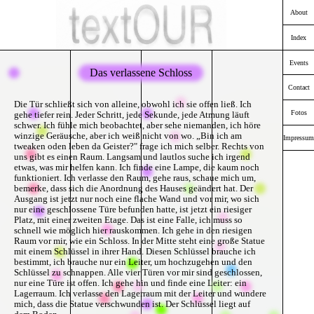
About
Index
Events
Das verlassene Schloss
Contact
Die Tür schließt sich von alleine, obwohl ich sie offen ließ. Ich
Fotos
gehe tiefer rein. Jeder Schritt, jede Sekunde, jede Atmung läuft
schwer. Ich fühle mich beobachtet, aber sehe niemanden, ich höre
winzige Geräusche, aber ich weiß nicht von wo. „Bin ich am
Impressum
tweaken oden leben da Geister?" frage ich mich selber. Rechts von
uns gibt es einen Raum. Langsam und lautlos suche ich irgend
etwas, was mir helfen kann. Ich finde eine Lampe, die kaum noch
funktioniert. Ich verlasse den Raum, gehe raus, schaue mich um,
bemerke, dass sich die Anordnung des Hauses geändert hat. Der
Ausgang ist jetzt nur noch eine flache Wand und vor mir, wo sich
nur eine geschlossene Türe befunden hatte, ist jetzt ein riesiger
Platz, mit einer zweiten Etage. Das ist eine Falle, ich muss so
schnell wie möglich hier rauskommen. Ich gehe in den riesigen
Raum vor mir, wie ein Schloss. In der Mitte steht eine große Statue
mit einem Schlüssel in ihrer Hand. Diesen Schlüssel brauche ich
bestimmt, ich brauche nur ein Leiter, um hochzugehen und den
Schlüssel zu schnappen. Alle vier Türen vor mir sind geschlossen,
nur eine Türe ist offen. Ich gehe hin und finde eine Leiter: ein
Lagerraum. Ich verlasse den Lagerraum mit der Leiter und wundere
mich, dass die Statue verschwunden ist. Der Schlüssel liegt auf