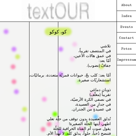
About
Index
Events
كو، كوكو
Contact
تلاشي
Fotos
،في المنتصف تقريباً
،في عمق هالات الأعين
:أمّا بعد
Impressum
.جفافٌ (نضوب)
،أمّا بعد: كلب بجّ، حيوانات قمريّة متعددة، برمائيّات
.استشعاريّات صغيرة
ذوبان دماغي
(مغلّف) تقريباً
،في نصفي الكرة الأرضيّة
،في جدارٍ من العصيدة
.في عصيدةٍ من الجدران
تُدلق العصيدة بدون توقف من حلّة تغلي
!اطهي أيتها الحلّة الصغيرة
يقول صوت أم الفتاة الخرافية للحلّة
.فتنضح دُخناً، حلواً، يدلق كلّه. لا تهدأ الأم