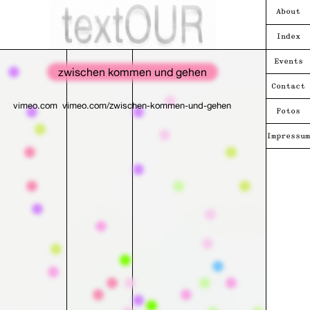
About
Index
Events
zwischen kommen und gehen
Contact
vimeo.com
vimeo.com/zwischen-kommen-und-gehen
Fotos
Impressum