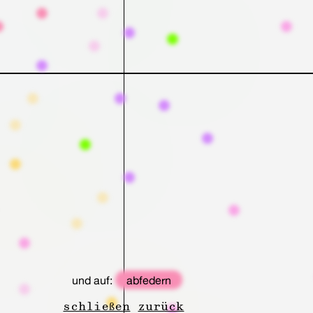
und auf:
abfedern
schließen
zurück