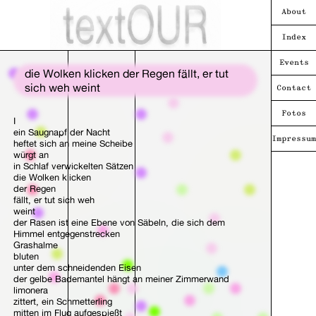
About
Index
Events
die Wolken klicken der Regen fällt, er tut
sich weh weint
Contact
Fotos
I
ein Saugnapf der Nacht
Impressum
heftet sich an meine Scheibe
würgt an
in Schlaf verwickelten Sätzen
die Wolken klicken
der Regen
fällt, er tut sich weh
weint
der Rasen ist eine Ebene von Säbeln, die sich dem
Himmel entgegenstrecken
Grashalme
bluten
unter dem schneidenden Eisen
der gelbe Bademantel hängt an meiner Zimmerwand
limonera
zittert, ein Schmetterling
mitten im Flug aufgespießt