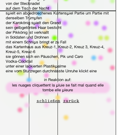
von der Stecknadel
auf dem Tisch der Nacht
spielt ein abgedroschenes Kartenspiel Partie um Partie mit
denselben Trümpfen
der Karokönig spielt den Grand
sein gelbgetöntes Haar besticht
der Pikkönig ist verknallt
in Soldaten und Drohnen
mit einem Schnips bringt er zu Fall
das Kartenhaus aus Kreuz-1, Kreuz-2, Kreuz 3, Kreuz-4,
Kreuz-5, Kreuz-6
sie gönnen sich ein Päuschen, Pik und Caro
Vodka-Cocktail
unter einer lackierten Plastikpalme
eine vom Sturzregen durchnässte Unruhe klickt eine
Nachricht
in Reaktion auf:
Bitte stoppt das Massakr
les nuages cliquettent la pluie se fait mal quand elle
Bitte stoppt das M s s k r
tombe elle pleure
das Haus aus Kreuz-Sieben und Kreuz-Acht stürzt
Kreuzaugen schwimmen nachtwärts
luminiszierende Nebelflecke
schließen
zurück
treiben
meiner Scheibe entgegen
II
in meinem Haar steckt ein schwarzer Kamm
durchkämmt das Seiten-Dickicht
warum