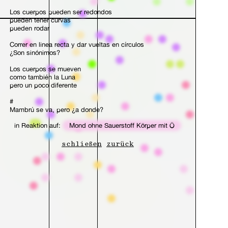
Los cuerpos pueden ser redondos
pueden tener curvas
pueden rodar
Correr en linea recta y dar vueltas en círculos
¿Son sinónimos?
Los cuerpos se mueven
como también la Luna
pero un poco diferente
#
Mambrú se va, pero ¿a donde?
la Luna no tiene oxigeno
in Reaktion auf:
Mond ohne Sauerstoff Körper mit Ö
la Tierra, de sobra.
Yo respiro, hondo
tengo un enojo muy profundo
schließen
zurück
adentro mio una amargura
una tela alrededor
con la que me envuelvo
en silencio
demasiado
#
Aparecé, Luna
abrite, como un sésamo
mostrame quién sos