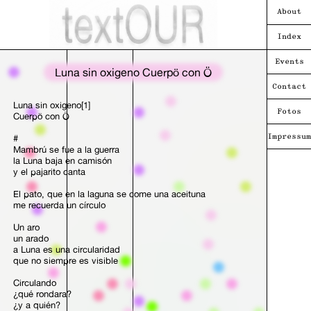
About
Index
Events
Luna sin oxigeno Cuerpö con Ö
Contact
Luna sin oxigeno[1]
Fotos
Cuerpö con Ö
#
Impressum
Mambrú se fue a la guerra
la Luna baja en camisón
y el pajarito canta
El pato, que en la laguna se come una aceituna
me recuerda un círculo
Un aro
un arado
a Luna es una circularidad
que no siempre es visible
Circulando
¿qué rondara?
¿y a quién?