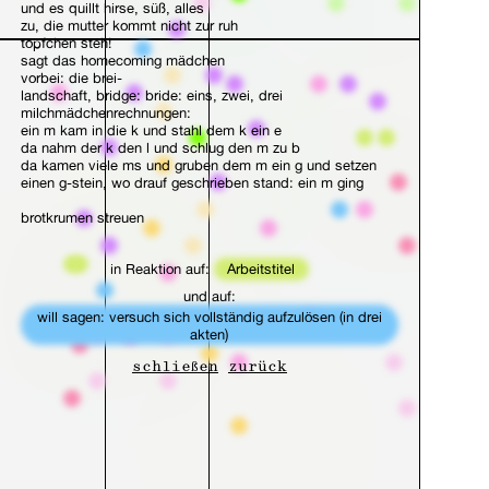
und es quillt hirse, süß, alles
zu, die mutter kommt nicht zur ruh
töpfchen steh!
sagt das homecoming mädchen
vorbei: die brei-
landschaft, bridge: bride: eins, zwei, drei
milchmädchenrechnungen:
ein m kam in die k und stahl dem k ein e
da nahm der k den l und schlug den m zu b
da kamen viele ms und gruben dem m ein g und setzen
einen g-stein, wo drauf geschrieben stand: ein m ging
brotkrumen streuen
töpfchen koch!
in Reaktion auf:
Arbeitstitel
fallen aus
und auf:
hänselhänden
will sagen: versuch sich vollständig aufzulösen (in drei
akten)
töpfchen steh!
schließen
zurück
vapend
überwintern
in mini-mohn-mengen milchspeisen
töpfchen koch!
Ein Mohnbrötchen kann Ihr Kleinkind problemlos