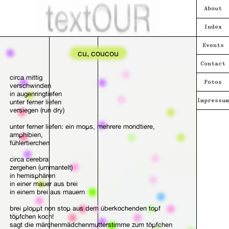
About
Index
Events
cu, coucou
Contact
circa mittig
Fotos
verschwinden
in augenringtiefen
unter ferner liefen
Impressum
versiegen (run dry)
unter ferner liefen: ein mops, mehrere mondtiere,
amphibien,
fühlertierchen
circa cerebral
zergehen (ummantelt)
in hemisphären
in einer mauer aus brei
in einem brei aus mauern
brei ploppt non stop aus dem überkochenden topf
töpfchen koch!
sagt die märchenmädchenmutterstimme zum töpfchen