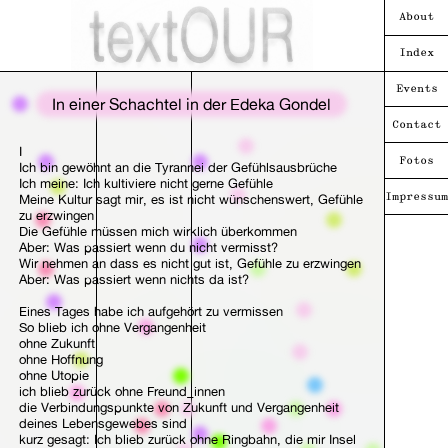
About
Index
Events
In einer Schachtel in der Edeka Gondel
Contact
I
Fotos
Ich bin gewöhnt an die Tyrannei der Gefühlsausbrüche
Ich meine: Ich kultiviere nicht gerne Gefühle
Meine Kultur sagt mir, es ist nicht wünschenswert, Gefühle
Impressum
zu erzwingen
Die Gefühle müssen mich wirklich überkommen
Aber: Was passiert wenn du nicht vermisst?
Wir nehmen an dass es nicht gut ist, Gefühle zu erzwingen
Aber: Was passiert wenn nichts da ist?
Eines Tages habe ich aufgehört zu vermissen
So blieb ich ohne Vergangenheit
ohne Zukunft
ohne Hoffnung
ohne Utopie
ich blieb zurück ohne Freund_innen
die Verbindungspunkte von Zukunft und Vergangenheit
deines Lebensgewebes sind
kurz gesagt: Ich blieb zurück ohne Ringbahn, die mir Insel