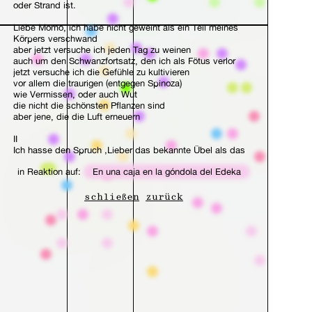
oder Strand ist.
Liebe Momo, ich habe nicht geweint als ein Teil meines
Körpers verschwand
aber jetzt versuche ich jeden Tag zu weinen
auch um den Schwanzfortsatz, den ich als Fötus verlor
jetzt versuche ich die Gefühle zu kultivieren
vor allem die traurigen (entgegen Spinoza)
wie Vermissen, oder auch Wut
die nicht die schönsten Pflanzen sind
aber jene, die die Luft erneuern
II
Ich hasse den Spruch ‚Lieber das bekannte Übel als das
noch unbekannte Gute‘
in Reaktion auf:
En una caja en la góndola del Edeka
aber letztendlich habe ich den Lebensweisheiten
nachgegeben
träumend von der Möglichkeit eines Besseren
schließen
zurück
das kann eine Falle sein
ich versuche das Vermissen zu kultivieren
das Vermissen dieser Cornflakes Packung in der ich mich
befinde
obwohl ich an einem Kater-Sonntag in einem lauwarmen
Joghurt konsumiert werde
ich versuche den Gedanken zu kultivieren
dass diese Cornflakes Packung in einer Edeka-Gondel
meine Wirbelsäule ist
und alle anderen Packungen, die dich vor dem Fallen