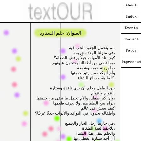
About
Index
Events
العنوان: حلم الستارة
Contact
لم يتحمل الجنود الحب فيه.
Fotos
في منزلنا الولادة جريمة،
كيف تلد الأمهات جيلًا يرفض الطغاة؟
وما تبقى من أطفالنا يفتحون عيونهم،
Impressum
ما يرونه خيمة وشمعة،
وأم أنهكت من رتق خيمتها
كلما هبّت رياح الشتاء.
بين الطفل وحلم أن يرى نافذة وستارة
أعوام وأعوام.
وإن كبر طفلنا، والأم تحمل ما تبقى من خيمتها،
تراه يبيع الطماطم، ولا يعرف طعمها،
كيف يعيش في عالم
وأطفاله يجدون في النوافذ والأبواب حدثًا غريبًا؟
في حارتنا رحل الجار والجميع،
تلاحقنا لعنة الطغاة،
والحلم يبقى هذا الشتاء
أن أجد ستارة أتغطى بها