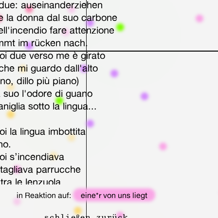
l due: auseinanderziehen
e la donna dal suo carbone
ll'incendio fare attenzione
mmt im rücken nach.
oi due verso me è girato
che mi guardo dall'alto
ano, dillo più piano)
 suo l'odore di guano
niglia sotto la lingua...
oi la lingua imbottita
no.
oi s’incendiava
i tagliava parrucche
 tra le lenzuola
-annodato mentre di lato
in Reaktion auf:
eine*r von uns liegt
oi starnutiva
schließen
zurück