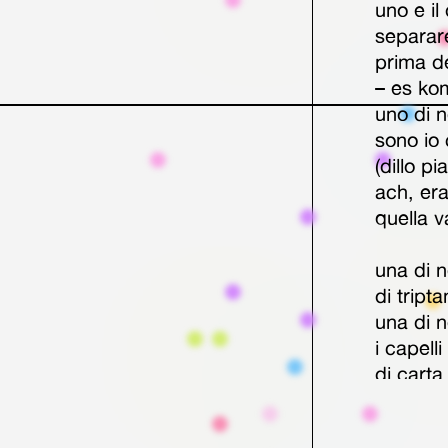
uno e i
separar
prima de
– es ko
uno di n
sono io 
(dillo pi
ach, era
quella va
una di n
di tripta
una di n
i capell
di carta
di fiato
una di n