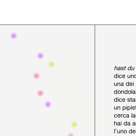
hast du
dice uno
una dei
dondola 
dice st
un pipis
cerca la
hai da 
l’uno d