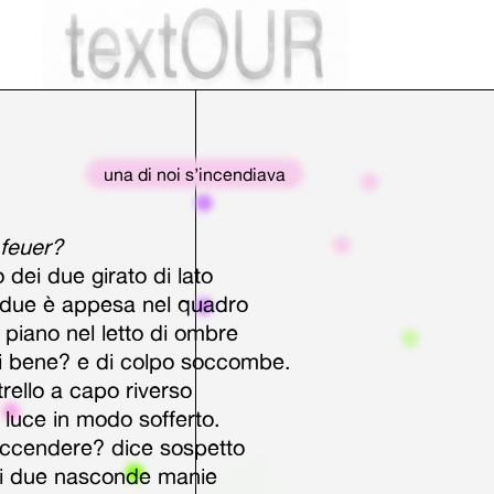
una di noi s’incendiava
 feuer?
 dei due girato di lato
 due è appesa nel quadro
piano nel letto di ombre
ai bene? e di colpo soccombe.
trello a capo riverso
 luce in modo sofferto.
accendere? dice sospetto
ei due nasconde manie